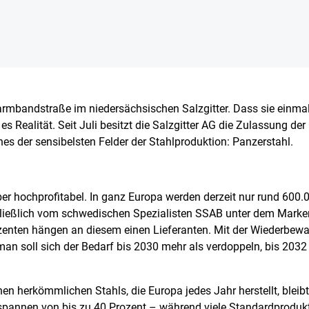
armbandstraße im niedersächsischen Salzgitter. Dass sie einma
es Realität. Seit Juli besitzt die Salzgitter AG die Zulassung d
nes der sensibelsten Felder der Stahlproduktion: Panzerstahl.
aber hochprofitabel. In ganz Europa werden derzeit nur rund 60
schließlich vom schwedischen Spezialisten SSAB unter dem Ma
zenten hängen an diesem einen Lieferanten. Mit der Wiederbew
man soll sich der Bedarf bis 2030 mehr als verdoppeln, bis 203
en herkömmlichen Stahls, die Europa jedes Jahr herstellt, blei
pannen von bis zu 40 Prozent – während viele Standardproduk