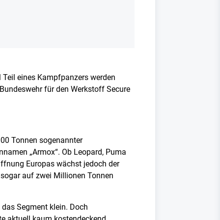
l Teil eines Kampfpanzers werden
er Bundeswehr für den Werkstoff Secure
0.000 Tonnen sogenannter
rkennamen „Armox“. Ob Leopard, Puma
affnung Europas wächst jedoch der
2 sogar auf zwei Millionen Tonnen
bt das Segment klein. Doch
te aktuell kaum kostendeckend