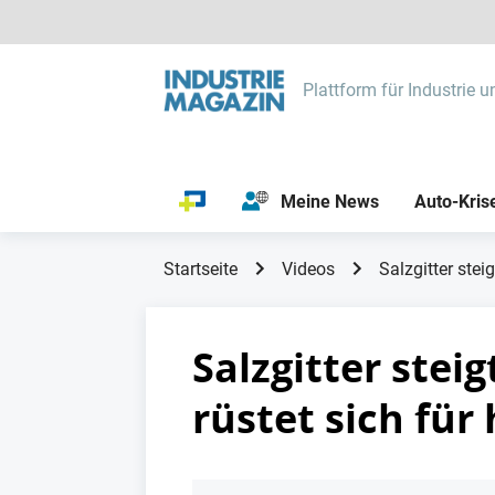
Plattform für Industrie u
Meine News
Auto-Kris
Startseite
Videos
Salzgitter stei
Salzgitter stei
rüstet sich fü