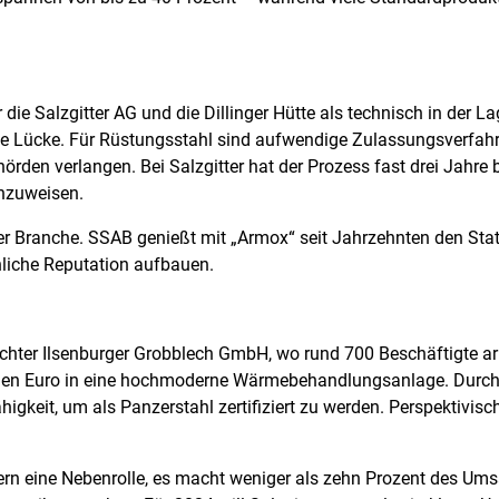
ie Salzgitter AG und die Dillinger Hütte als technisch in der La
e Lücke. Für Rüstungsstahl sind aufwendige Zulassungsverfahr
örden verlangen. Bei Salzgitter hat der Prozess fast drei Jahre 
hzuweisen.
r Branche. SSAB genießt mit „Armox“ seit Jahrzehnten den Status
ähnliche Reputation aufbauen.
Tochter Ilsenburger Grobblech GmbH, wo rund 700 Beschäftigte a
lionen Euro in eine hochmoderne Wärmebehandlungsanlage. Durch
ähigkeit, um als Panzerstahl zertifiziert zu werden. Perspektivi
rn eine Nebenrolle, es macht weniger als zehn Prozent des Ums