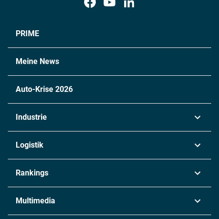
PRIME
Meine News
Auto-Krise 2026
Industrie
Automobil
Logistik
Maschinenbau
Transport & Spedition
Rankings
Chemie
Lieferketten
Industrie & Produktion
Metall
Multimedia
Logistik & Transport
Energie