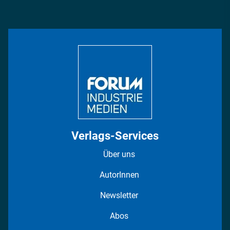
Podcasts
Management & Leadership
Rüstung
INDUSTRIEMAGAZIN TV: Alle Folgen
Bildung
DISPO Videos
Regionen
Fotostrecken
Verlags-Services
Über uns
AutorInnen
Newsletter
Abos