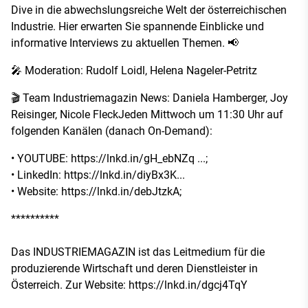
Dive in die abwechslungsreiche Welt der österreichischen
Industrie. Hier erwarten Sie spannende Einblicke und
informative Interviews zu aktuellen Themen. 📢
🎤 Moderation: Rudolf Loidl, Helena Nageler-Petritz
🎬 Team Industriemagazin News: Daniela Hamberger, Joy
Reisinger, Nicole FleckJeden Mittwoch um 11:30 Uhr auf
folgenden Kanälen (danach On-Demand):
• YOUTUBE:
https://lnkd.in/gH_ebNZq ...
;
• LinkedIn:
https://lnkd.in/diyBx3K
...
• Website:
https://lnkd.in/debJtzkA
;
**********
Das INDUSTRIEMAGAZIN ist das Leitmedium für die
produzierende Wirtschaft und deren Dienstleister in
Österreich. Zur Website:
https://lnkd.in/dgcj4TqY