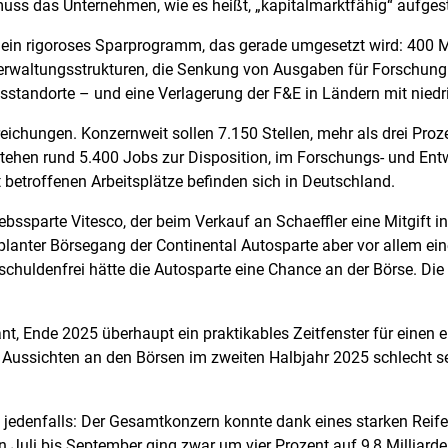
muss das Unternehmen, wie es heißt, „kapitalmarktfähig“ aufgest
 ein rigoroses Sparprogramm, das gerade umgesetzt wird: 400 Mil
erwaltungsstrukturen, die Senkung von Ausgaben für Forschung
sstandorte – und eine Verlagerung der F&E in Ländern mit nied
treichungen. Konzernweit sollen 7.150 Stellen, mehr als drei Pr
tehen rund 5.400 Jobs zur Disposition, im Forschungs- und Ent
 betroffenen Arbeitsplätze befinden sich in Deutschland.
ebssparte Vitesco, der beim Verkauf an Schaeffler eine Mitgift 
eplanter Börsegang der Continental Autosparte aber vor allem e
chuldenfrei hätte die Autosparte eine Chance an der Börse. Die 
lant, Ende 2025 überhaupt ein praktikables Zeitfenster für einen
ie Aussichten an den Börsen im zweiten Halbjahr 2025 schlecht 
 jedenfalls: Der Gesamtkonzern konnte dank eines starken Reif
n Juli bis September ging zwar um vier Prozent auf 9,8 Milliard