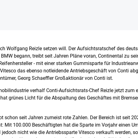
ich Wolfgang Reizle setzen will. Der Aufsichtsratschef des deuts
i BMW begann, treibt seit Jahren Pläne voran, Continental zu s
 Reifenhersteller - mit einer starken Gummisparte für Industriea
Vitesco das ebenso notleidende Antriebsgeschäft von Conti abges
ntümer, Georg Schaeffler Großaktionär von Conti ist.
obilindustrie verhalf Conti-Aufsichtsrats-Chef Reizle jetzt zum
 hat grünes Licht für die Abspaltung des Geschäftes mit Brems
t schon seit Jahren zumeist rote Zahlen. Der Bereich ist seit 20
nt: Mit 100.000 Beschäftigten hat die Sparte im Vorjahr einen U
soll jedoch nicht wie die Antriebssparte Vitesco verkauft werde