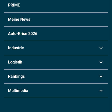
PRIME
Meine News
Auto-Krise 2026
Industrie
Automobil
Logistik
Maschinenbau
Transport & Spedition
Rankings
Chemie
Lieferketten
Industrie & Produktion
Metall
Multimedia
Logistik & Transport
Energie
Podcasts
Management & Leadership
Rüstung
INDUSTRIEMAGAZIN TV: Alle Folgen