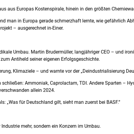
aus aus Europas Kostenspirale, hinein in den größten Chemiew
rend man in Europa gerade schmerzhaft lernte, wie gefährlich Ab
rojekt – ausgerechnet in-Einer.
ikale Umbau. Martin Brudermüller, langjähriger CEO – und ironi
e zum Antiheld seiner eigenen Erfolgsgeschichte.
ierung, Klimaziele – und warnte vor der „Deindustrialisierung De
 schließen: Ammoniak, Caprolactam, TDI. Andere Sparten – Hydr
 verschwanden allein 2024.
: „Was für Deutschland gilt, sieht man zuerst bei BASF.“
r Industrie mehr, sondern ein Konzern im Umbau.