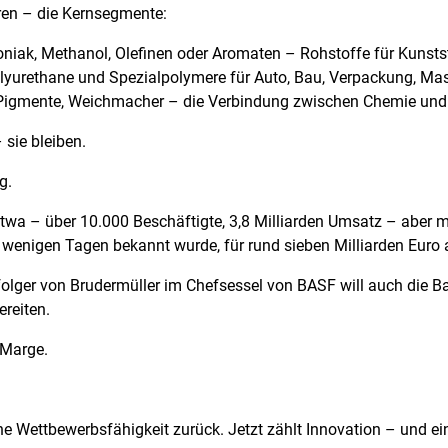
ren – die Kernsegmente:
iak, Methanol, Olefinen oder Aromaten – Rohstoffe für Kunstst
olyurethane und Spezialpolymere für Auto, Bau, Verpackung, Ma
ze, Pigmente, Weichmacher – die Verbindung zwischen Chemie u
sie bleiben.
g.
twa – über 10.000 Beschäftigte, 3,8 Milliarden Umsatz – aber 
r wenigen Tagen bekannt wurde, für rund sieben Milliarden Euro 
olger von Brudermüller im Chefsessel von BASF will auch die B
reiten.
 Marge.
ne Wettbewerbsfähigkeit zurück. Jetzt zählt Innovation – und ei