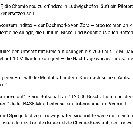
F, die Chemie neu zu erfinden: In Ludwigshafen läuft ein Pilotpr
ker ersetzen soll.
zern Inditex – der Dachmarke von Zara – arbeitet man an Kun
t eine Anlage, die Lithium, Nickel und Kobalt aus alten Batter
ller, den Umsatz mit Kreislauflösungen bis 2030 auf 17 Milliar
l auf 10 Milliarden korrigiert – die Nachfrage wächst langsame
gieren – er will die Mentalität ändern. Kurz nach seinem Amtsant
 it.“
r move out“. Seine Botschaft an 112.000 Beschäftigten bei der 
n.“ Jeder BASF-Mitarbeiter sei ein Unternehmer im Verbund.
nd Spiegelbild von Ludwigshafen sind mittlerweile die meiste
hsten Jahres könnte der vernetzte Chemie-Kreislauf, der Ludwi