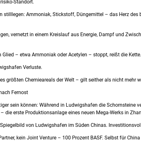
isiko-Standort.
n stilllegen: Ammoniak, Stickstoff, Düngemittel – das Herz de
gen, vernetzt in einem Kreislauf aus Energie, Dampf und Zwisc
n Glied – etwa Ammoniak oder Acetylen – stoppt, reißt die Kette
wigshafen Verluste.
es größten Chemieareals der Welt – gilt seither als nicht mehr 
 nach Fernost
tiger sein können: Während in Ludwigshafen die Schornsteine v
h – die erste Produktionsanlage eines neuen Mega-Werks in Zhan
 Spiegelbild von Ludwigshafen im Süden Chinas. Investitionsvol
artner, kein Joint Venture – 100 Prozent BASF. Selbst für China 