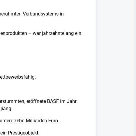
s berühmten Verbundsystems in
henprodukten – war jahrzehntelang ein
.
wettbewerbsfähig.
erstummten, eröffnete BASF im Jahr
jiang.
umen: zehn Milliarden Euro.
ein Prestigeobjekt.