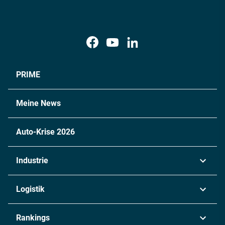
PRIME
Meine News
Auto-Krise 2026
Industrie
Automobil
Logistik
Maschinenbau
Transport & Spedition
Rankings
Chemie