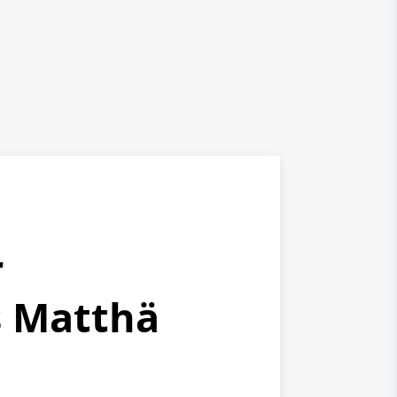
r
s Matthä