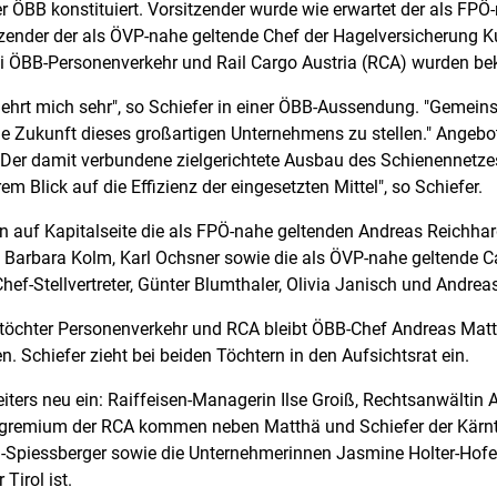
er ÖBB konstituiert. Vorsitzender wurde wie erwartet der als FP
sitzender der als ÖVP-nahe geltende Chef der Hagelversicherung 
 ÖBB-Personenverkehr und Rail Cargo Austria (RCA) wurden be
 ehrt mich sehr", so Schiefer in einer ÖBB-Aussendung. "Geme
che Zukunft dieses großartigen Unternehmens zu stellen." Angeb
. Der damit verbundene zielgerichtete Ausbau des Schienennetze
 Blick auf die Effizienz der eingesetzten Mittel", so Schiefer.
auf Kapitalseite die als FPÖ-nahe geltenden Andreas Reichhardt 
 Barbara Kolm, Karl Ochsner sowie die als ÖVP-nahe geltende Cat
hef-Stellvertreter, Günter Blumthaler, Olivia Janisch und Andrea
töchter Personenverkehr und RCA bleibt ÖBB-Chef Andreas Matth
. Schiefer zieht bei beiden Töchtern in den Aufsichtsrat ein.
ters neu ein: Raiffeisen-Managerin Ilse Groiß, Rechtsanwältin A
tsgremium der RCA kommen neben Matthä und Schiefer der Kärntn
Spiessberger sowie die Unternehmerinnen Jasmine Holter-Hofer
Tirol ist.