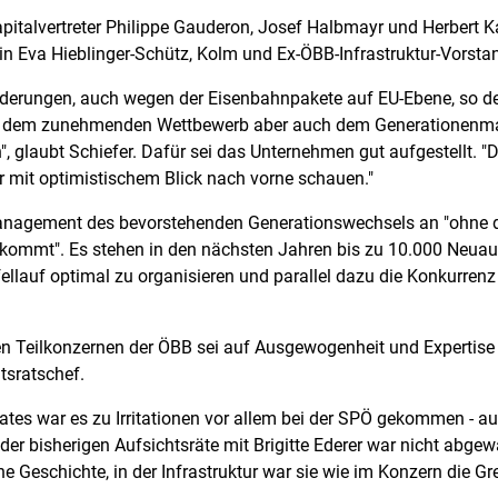
 Kapitalvertreter Philippe Gauderon, Josef Halbmayr und Herber
n Eva Hieblinger-Schütz, Kolm und Ex-ÖBB-Infrastruktur-Vorstand
derungen, auch wegen der Eisenbahnpakete auf EU-Ebene, so d
h dem zunehmenden Wettbewerb aber auch dem Generationenman
n", glaubt Schiefer. Dafür sei das Unternehmen gut aufgestellt. 
 mit optimistischem Blick nach vorne schauen."
Management des bevorstehenden Generationswechsels an "ohne da
kommt". Es stehen in den nächsten Jahren bis zu 10.000 Neua
affellauf optimal zu organisieren und parallel dazu die Konkurre
den Teilkonzernen der ÖBB sei auf Ausgewogenheit und Expertise
tsratschef.
tes war es zu Irritationen vor allem bei der SPÖ gekommen - au
der bisherigen Aufsichtsräte mit Brigitte Ederer war nicht abgew
e Geschichte, in der Infrastruktur war sie wie im Konzern die 