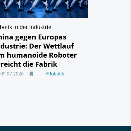
08.07.2026
botik in der Industrie
hina gegen Europas
ndustrie: Der Wettlauf
m humanoide Roboter
rreicht die Fabrik
09.07.2026
#
Robotik
#
Maschinenbau