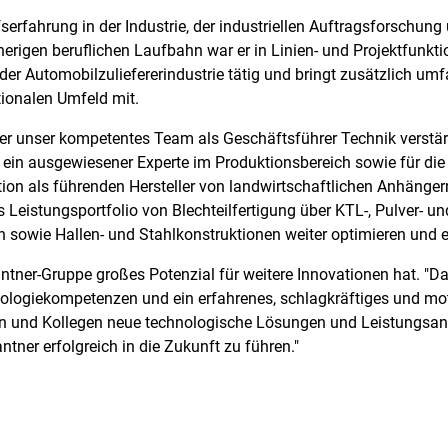
fserfahrung in der Industrie, der industriellen Auftragsforschu
herigen beruflichen Laufbahn war er in Linien- und Projektfunk
er Automobilzuliefererindustrie tätig und bringt zusätzlich u
ionalen Umfeld mit.
eder unser kompetentes Team als Geschäftsführer Technik verstär
t ein ausgewiesener Experte im Produktionsbereich sowie für di
ition als führenden Hersteller von landwirtschaftlichen Anhäng
eistungsportfolio von Blechteilfertigung über KTL-, Pulver- 
owie Hallen- und Stahlkonstruktionen weiter optimieren und er
antner-Gruppe großes Potenzial für weitere Innovationen hat. "
ologiekompetenzen und ein erfahrenes, schlagkräftiges und motiv
n und Kollegen neue technologische Lösungen und Leistungsan
er erfolgreich in die Zukunft zu führen."