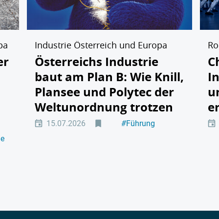
pa
Industrie Österreich und Europa
Ro
er
Österreichs Industrie
C
baut am Plan B: Wie Knill,
I
Plansee und Polytec der
u
Weltunordnung trotzen
e
15.07.2026
#
Führung
#
Industriepolitik
ie