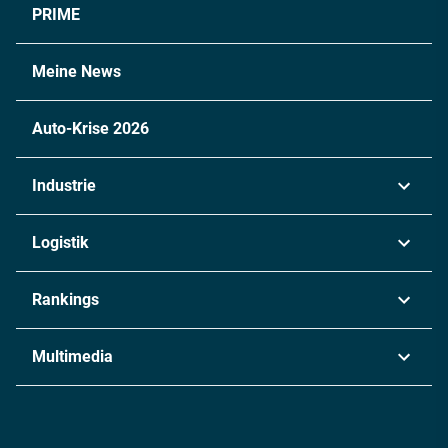
PRIME
Meine News
Auto-Krise 2026
Industrie
Automobil
Logistik
Maschinenbau
Transport & Spedition
Rankings
Chemie
Lieferketten
Industrie & Produktion
Metall
Multimedia
Logistik & Transport
Energie
Podcasts
Management & Leadership
Rüstung
INDUSTRIEMAGAZIN TV: Alle Folgen