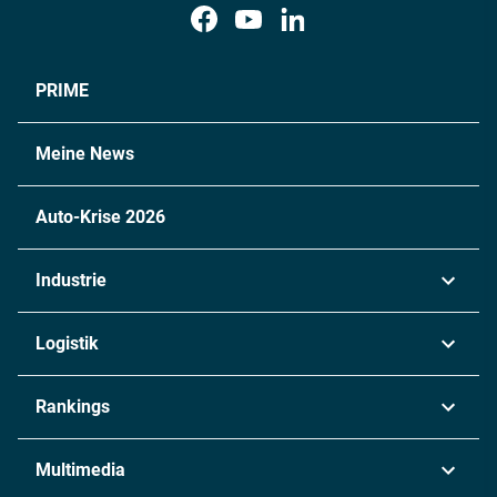
PRIME
Meine News
Auto-Krise 2026
Industrie
Automobil
Logistik
Maschinenbau
Transport & Spedition
Rankings
Chemie
Lieferketten
Industrie & Produktion
Metall
Multimedia
Logistik & Transport