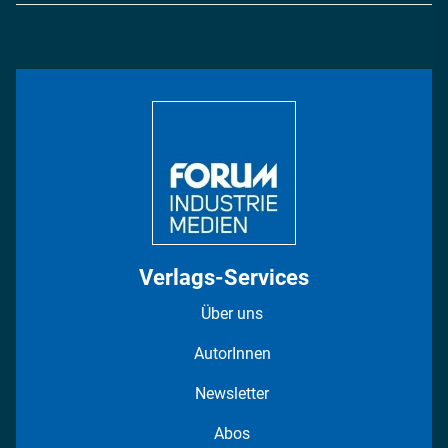
Energie
Podcasts
Management & Leadership
Rüstung
INDUSTRIEMAGAZIN TV: Alle Folgen
Bildung
DISPO Videos
Regionen
Fotostrecken
Verlags-Services
Über uns
AutorInnen
Newsletter
Abos