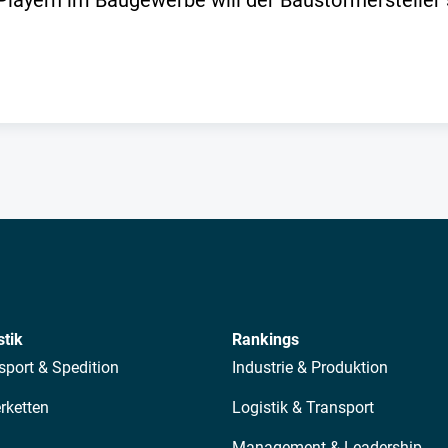
Playern im Baugewerbe will der Baustoffhersteller
.
stik
Rankings
sport & Spedition
Industrie & Produktion
erketten
Logistik & Transport
Management & Leadership