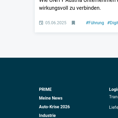
Wie UNITY Austria Unternehmen d
wirkungsvoll zu verbinden.
05.06.2025
#
Führung
#
Digi
PRIME
Logi
Tran
Meine News
Auto-Krise 2026
Lief
Industrie