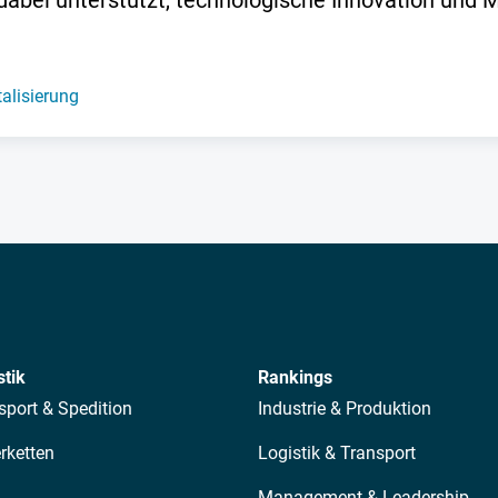
abei unterstützt, technologische Innovation und 
talisierung
stik
Rankings
sport & Spedition
Industrie & Produktion
erketten
Logistik & Transport
Management & Leadership