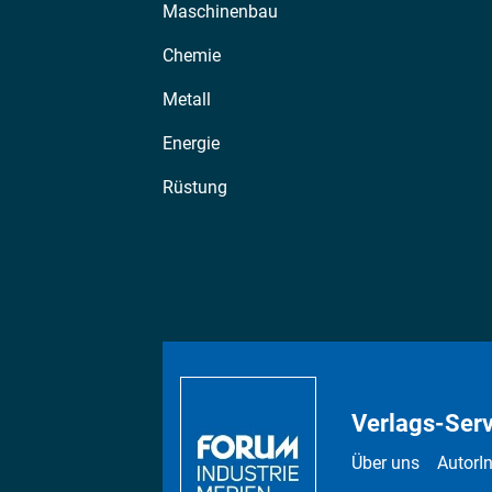
Maschinenbau
Chemie
Metall
Energie
Rüstung
Verlags-Serv
Über uns
AutorI