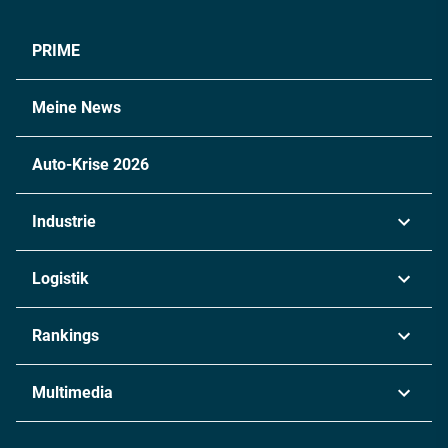
PRIME
Meine News
Auto-Krise 2026
Industrie
Automobil
Logistik
Maschinenbau
Transport & Spedition
Rankings
Chemie
Lieferketten
Industrie & Produktion
Metall
Multimedia
Logistik & Transport
Energie
Podcasts