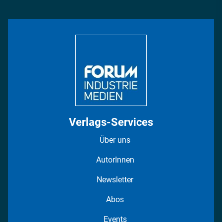
Management & Leadership
Rüstung
INDUSTRIEMAGAZIN TV: Alle Folgen
Bildung
DISPO Videos
Regionen
Fotostrecken
Verlags-Services
Über uns
AutorInnen
Newsletter
Abos
Events