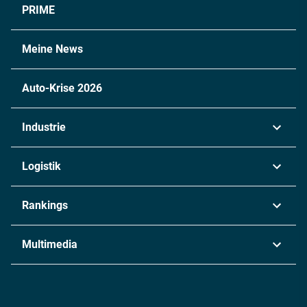
PRIME
Meine News
Auto-Krise 2026
Industrie
Automobil
Logistik
Maschinenbau
Transport & Spedition
Rankings
Chemie
Lieferketten
Industrie & Produktion
Metall
Multimedia
Logistik & Transport
Energie
Podcasts
Management & Leadership
Rüstung
INDUSTRIEMAGAZIN TV: Alle Folgen