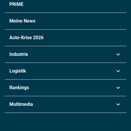
PRIME
Meine News
Auto-Krise 2026
Industrie
Automobil
Logistik
Maschinenbau
Transport & Spedition
Rankings
Chemie
Lieferketten
Industrie & Produktion
Metall
Multimedia
Logistik & Transport
Energie
Podcasts
Management & Leadership
Rüstung
INDUSTRIEMAGAZIN TV: Alle Folgen