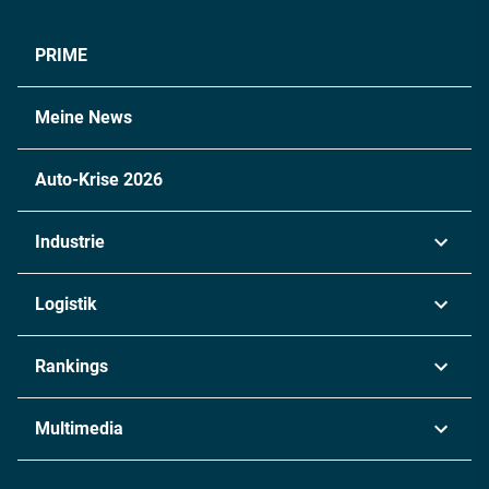
PRIME
Meine News
Auto-Krise 2026
Industrie
Automobil
Logistik
Maschinenbau
Transport & Spedition
Rankings
Chemie
Lieferketten
Industrie & Produktion
Metall
Multimedia
Logistik & Transport
Energie
Podcasts