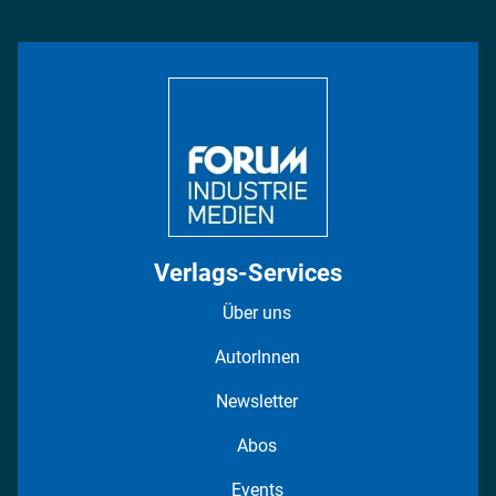
Management & Leadership
Rüstung
INDUSTRIEMAGAZIN TV: Alle Folgen
Bildung
DISPO Videos
Regionen
Fotostrecken
Verlags-Services
Über uns
AutorInnen
Newsletter
Abos
Events