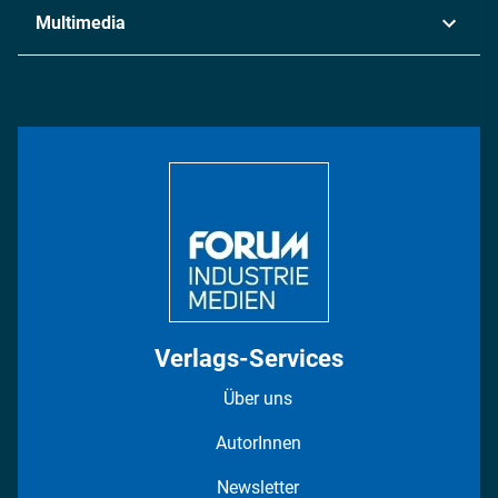
Industrie & Produktion
Metall
Multimedia
Logistik & Transport
Energie
Podcasts
Management & Leadership
Rüstung
INDUSTRIEMAGAZIN TV: Alle Folgen
Bildung
DISPO Videos
Regionen
Fotostrecken
Verlags-Services
Über uns
AutorInnen
Newsletter