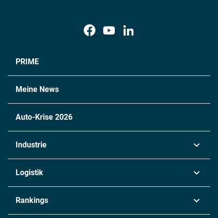
PRIME
Meine News
Auto-Krise 2026
Industrie
Automobil
Logistik
Maschinenbau
Transport & Spedition
Rankings
Chemie
Lieferketten