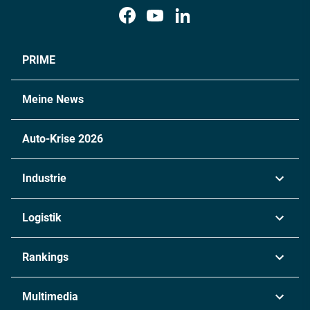
PRIME
Meine News
Auto-Krise 2026
Industrie
Automobil
Logistik
Maschinenbau
Transport & Spedition
Rankings
Chemie
Lieferketten
Industrie & Produktion
Metall
Multimedia