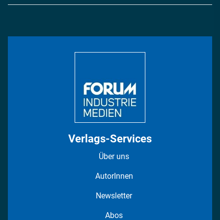
Logistik & Transport
Energie
Podcasts
Management & Leadership
Rüstung
INDUSTRIEMAGAZIN TV: Alle Folgen
Bildung
DISPO Videos
Regionen
Fotostrecken
Verlags-Services
Über uns
AutorInnen
Newsletter
Abos