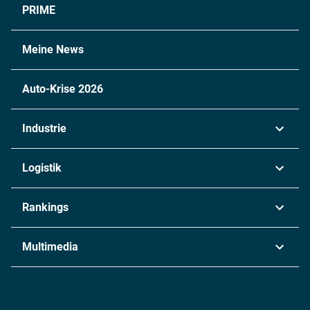
PRIME
Meine News
Auto-Krise 2026
Industrie
Automobil
Logistik
Maschinenbau
Transport & Spedition
Rankings
Chemie
Lieferketten
Industrie & Produktion
Metall
Multimedia
Logistik & Transport
Energie
Podcasts
Management & Leadership
Rüstung
INDUSTRIEMAGAZIN TV: Alle Folgen