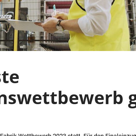
ste
nswettbewerb g