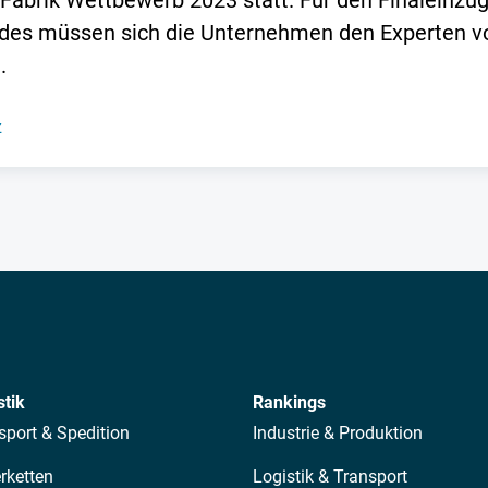
 Fabrik Wettbewerb 2023 statt. Für den Finaleinzu
es müssen sich die Unternehmen den Experten von
.
z
stik
Rankings
sport & Spedition
Industrie & Produktion
erketten
Logistik & Transport