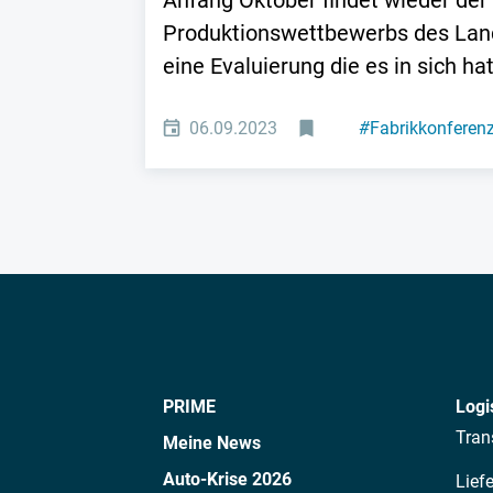
Anfang Oktober findet wieder der
Produktionswettbewerbs des Land
eine Evaluierung die es in sich hat
06.09.2023
#
Fabrikkonferen
PRIME
Logi
Tran
Meine News
Auto-Krise 2026
Lief