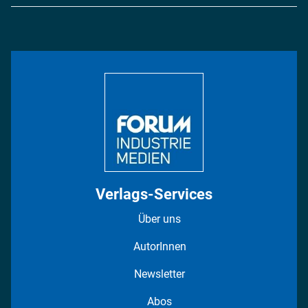
Logistik & Transport
Energie
Podcasts
Management & Leadership
Rüstung
INDUSTRIEMAGAZIN TV: Alle Folgen
Bildung
DISPO Videos
Regionen
Fotostrecken
Verlags-Services
Über uns
AutorInnen
Newsletter
Abos