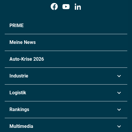
PRIME
Meine News
Auto-Krise 2026
Industrie
Automobil
Logistik
Maschinenbau
Transport & Spedition
Rankings
Chemie
Lieferketten
Industrie & Produktion
Metall
Multimedia