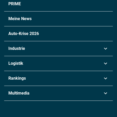
PRIME
Meine News
Auto-Krise 2026
Industrie
Automobil
Logistik
Maschinenbau
Transport & Spedition
Rankings
Chemie
Lieferketten
Industrie & Produktion
Metall
Multimedia
Logistik & Transport
Energie
Podcasts
Management & Leadership
Rüstung
INDUSTRIEMAGAZIN TV: Alle Folgen