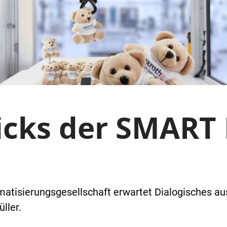
icks der SMART L
matisierungsgesellschaft erwartet Dialogisches au
ller.