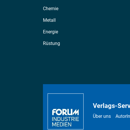
Chemie
Metall
Energie
Rüstung
Verlags-Serv
Über uns
AutorI