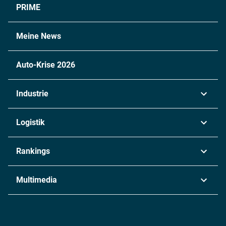
PRIME
Meine News
Auto-Krise 2026
Industrie
Automobil
Logistik
Maschinenbau
Transport & Spedition
Rankings
Chemie
Lieferketten
Industrie & Produktion
Metall
Multimedia
Logistik & Transport
Energie
Podcasts
Management & Leadership
Rüstung
INDUSTRIEMAGAZIN TV: Alle Folgen