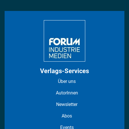
Management & Leadership
Rüstung
INDUSTRIEMAGAZIN TV: Alle Folgen
Bildung
DISPO Videos
Regionen
Fotostrecken
Verlags-Services
Über uns
AutorInnen
Newsletter
Abos
Events