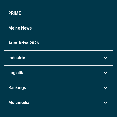
PRIME
Meine News
Auto-Krise 2026
Industrie
Automobil
Logistik
Maschinenbau
Transport & Spedition
Rankings
Chemie
Lieferketten
Industrie & Produktion
Metall
Multimedia
Logistik & Transport
Energie
Podcasts