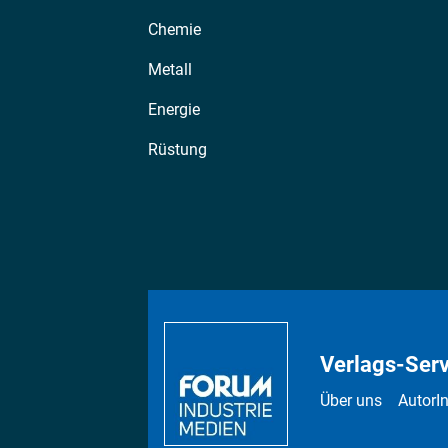
Chemie
Metall
Energie
Rüstung
Verlags-Serv
Über uns
AutorI