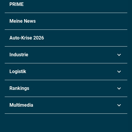
PRIME
Meine News
Auto-Krise 2026
Industrie
Automobil
Logistik
Maschinenbau
Transport & Spedition
Rankings
Chemie
Lieferketten
Industrie & Produktion
Metall
Multimedia
Logistik & Transport
Energie
Podcasts
Management & Leadership
Rüstung
INDUSTRIEMAGAZIN TV: Alle Folgen