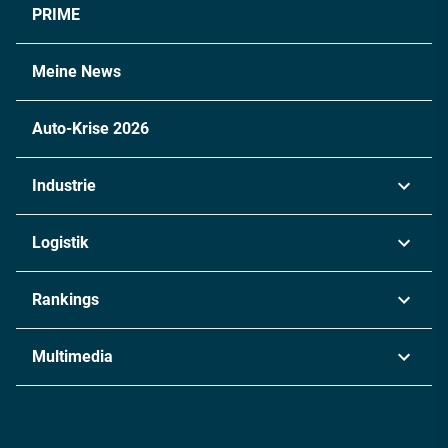
PRIME
Meine News
Auto-Krise 2026
Industrie
Automobil
Logistik
Maschinenbau
Transport & Spedition
Rankings
Chemie
Lieferketten
Industrie & Produktion
Metall
Multimedia
Logistik & Transport
Energie
Podcasts
Management & Leadership
Rüstung
INDUSTRIEMAGAZIN TV: Alle Folgen