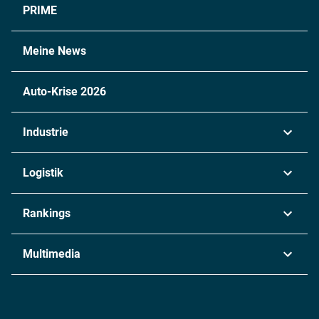
PRIME
Meine News
Auto-Krise 2026
Industrie
Automobil
Logistik
Maschinenbau
Transport & Spedition
Rankings
Chemie
Lieferketten
Industrie & Produktion
Metall
Multimedia
Logistik & Transport
Energie
Podcasts
Management & Leadership
Rüstung
INDUSTRIEMAGAZIN TV: Alle Folgen