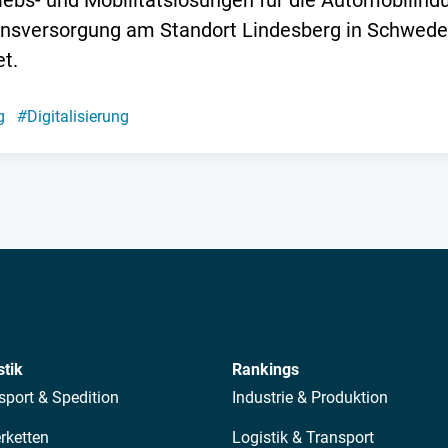
riebs- und Mobilitätslösungen für die Automobilind
onsversorgung am Standort Lindesberg in Schwede
t.
g
#
Digitalisierung
stik
Rankings
sport & Spedition
Industrie & Produktion
erketten
Logistik & Transport