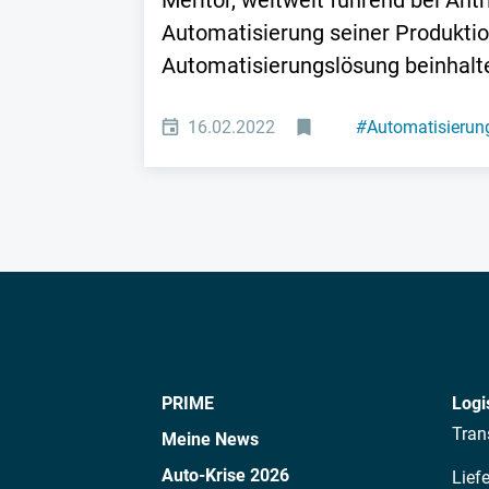
Meritor, weltweit führend bei Ant
Automatisierung seiner Produkti
Automatisierungslösung beinhalte
16.02.2022
#
Automatisierun
PRIME
Logi
Tran
Meine News
Auto-Krise 2026
Lief