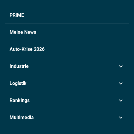
PRIME
Meine News
Auto-Krise 2026
Industrie
Automobil
Logistik
Maschinenbau
Transport & Spedition
Rankings
Chemie
Lieferketten
Industrie & Produktion
Metall
Multimedia
Logistik & Transport
Energie
Podcasts