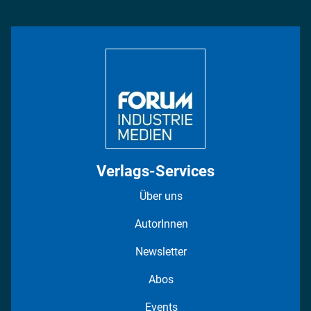
Management & Leadership
Rüstung
INDUSTRIEMAGAZIN TV: Alle Folgen
Bildung
DISPO Videos
Regionen
Fotostrecken
Verlags-Services
Über uns
AutorInnen
Newsletter
Abos
Events