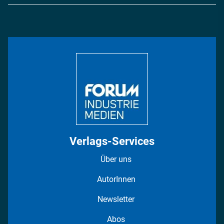
Logistik & Transport
Energie
Podcasts
Management & Leadership
Rüstung
INDUSTRIEMAGAZIN TV: Alle Folgen
Bildung
DISPO Videos
Regionen
Fotostrecken
Verlags-Services
Über uns
AutorInnen
Newsletter
Abos