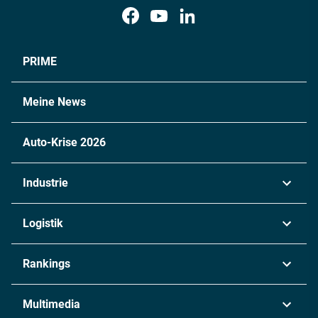
PRIME
Meine News
Auto-Krise 2026
Industrie
Automobil
Logistik
Maschinenbau
Transport & Spedition
Rankings
Chemie
Lieferketten
Industrie & Produktion
Metall
Multimedia