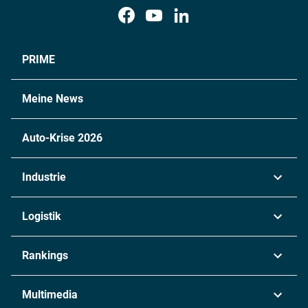
PRIME
Meine News
Auto-Krise 2026
Industrie
Automobil
Logistik
Maschinenbau
Transport & Spedition
Rankings
Chemie
Lieferketten
Industrie & Produktion
Metall
Multimedia