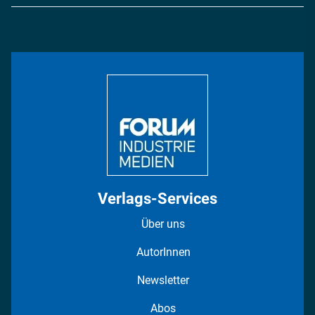
Logistik & Transport
Energie
Podcasts
Management & Leadership
Rüstung
INDUSTRIEMAGAZIN TV: Alle Folgen
Bildung
DISPO Videos
Regionen
Fotostrecken
Verlags-Services
Über uns
AutorInnen
Newsletter
Abos