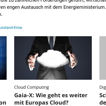
ute zu zahlreichen Forderungen geführt, Wirtscha
ren engen Austausch mit dem Energieministerium.
k.
ussland-Krise
Cloud Computing
Dig
Gaia-X: Wie geht es weiter
Sc
von
mit Europas Cloud?
de