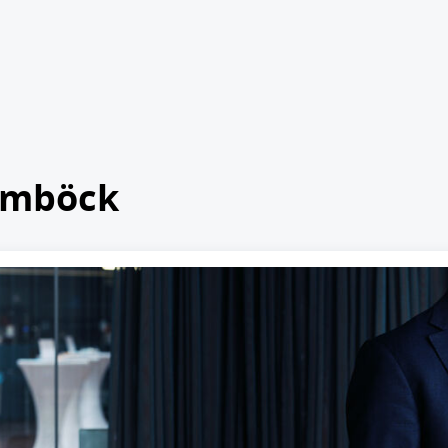
amböck