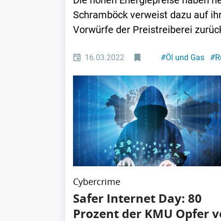
Die hohen Energiepreise haben he
Schramböck verweist dazu auf ih
Vorwürfe der Preistreiberei zurüc
16.03.2022
#
Öl und Gas
#
R
Cybercrime
Safer Internet Day: 80
Prozent der KMU Opfer 