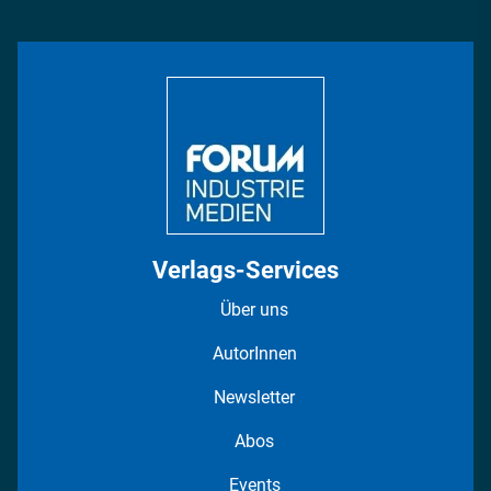
Management & Leadership
Rüstung
INDUSTRIEMAGAZIN TV: Alle Folgen
Bildung
DISPO Videos
Regionen
Fotostrecken
Verlags-Services
Über uns
AutorInnen
Newsletter
Abos
Events