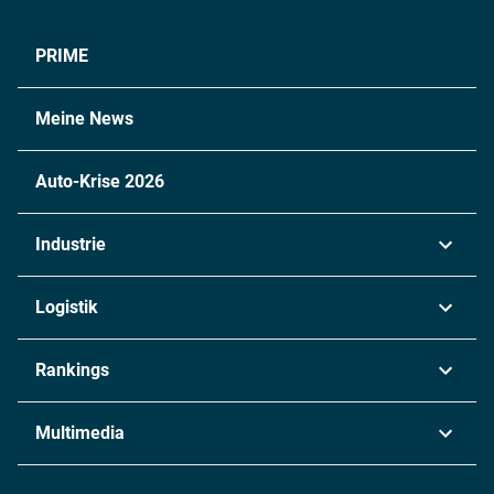
PRIME
Meine News
Auto-Krise 2026
Industrie
Automobil
Logistik
Maschinenbau
Transport & Spedition
Rankings
Chemie
Lieferketten
Industrie & Produktion
Metall
Multimedia
Logistik & Transport
Energie
Podcasts