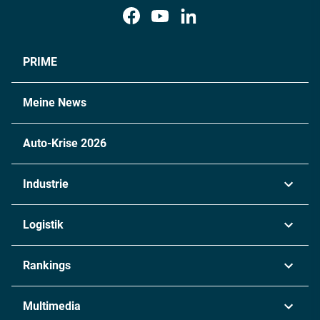
PRIME
Meine News
Auto-Krise 2026
Industrie
Automobil
Logistik
Maschinenbau
Transport & Spedition
Rankings
Chemie
Lieferketten
Industrie & Produktion
Metall
Multimedia