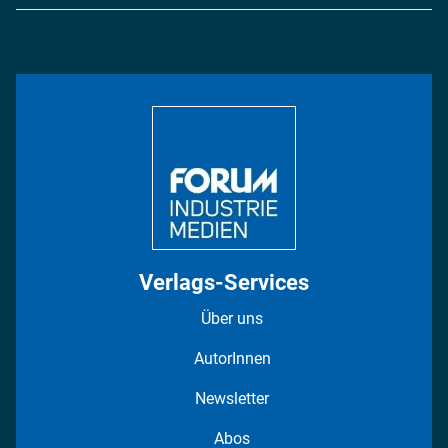
Logistik & Transport
Energie
Podcasts
Management & Leadership
Rüstung
INDUSTRIEMAGAZIN TV: Alle Folgen
Bildung
DISPO Videos
Regionen
Fotostrecken
Verlags-Services
Über uns
AutorInnen
Newsletter
Abos