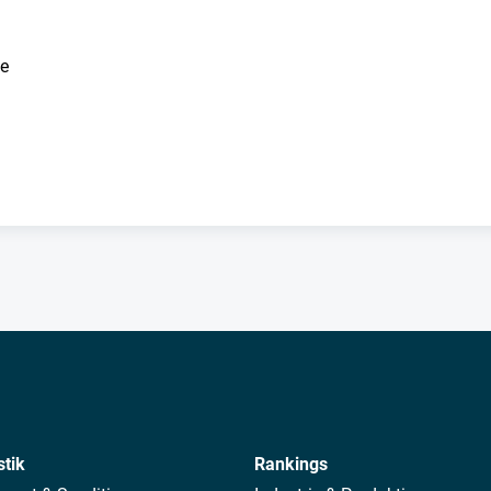
ie
stik
Rankings