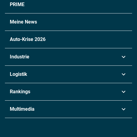
PRIME
Meine News
Auto-Krise 2026
Industrie
Automobil
Logistik
Maschinenbau
Transport & Spedition
Rankings
Chemie
Lieferketten
Industrie & Produktion
Metall
Multimedia
Logistik & Transport
Energie
Podcasts
Management & Leadership
Rüstung
INDUSTRIEMAGAZIN TV: Alle Folgen