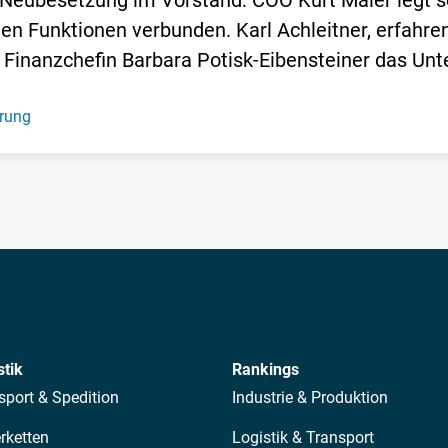
r Neubesetzung im Vorstand: COO Kurt Maier legt s
n Funktionen verbunden. Karl Achleitner, erfahren
e Finanzchefin Barbara Potisk-Eibensteiner das U
rung
stik
Rankings
sport & Spedition
Industrie & Produktion
erketten
Logistik & Transport