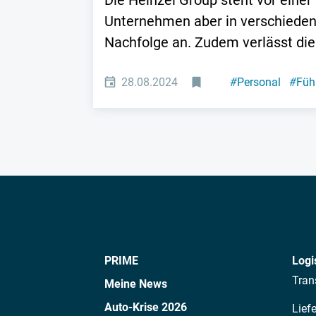
Die Heinzel Group steht vor eine
Unternehmen aber in verschiedene
Nachfolge an. Zudem verlässt di
28.08.2024
#
Personal
#
Füh
PRIME
Logi
Tran
Meine News
Auto-Krise 2026
Lief