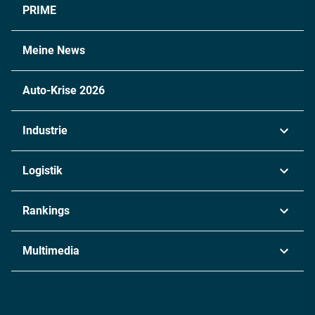
PRIME
Meine News
Auto-Krise 2026
Industrie
Automobil
Logistik
Maschinenbau
Transport & Spedition
Rankings
Chemie
Lieferketten
Industrie & Produktion
Metall
Multimedia
Logistik & Transport
Energie
Podcasts
Management & Leadership
Rüstung
INDUSTRIEMAGAZIN TV: Alle Folgen