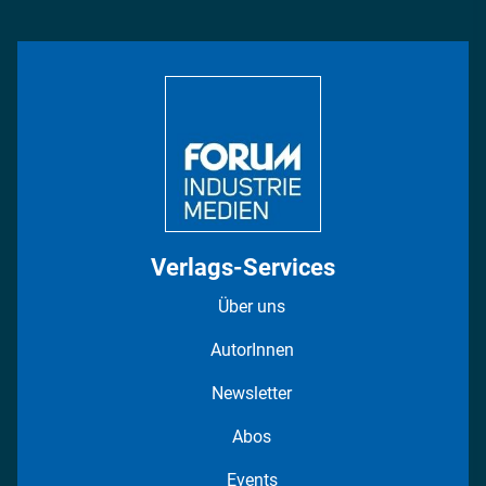
Management & Leadership
Rüstung
INDUSTRIEMAGAZIN TV: Alle Folgen
Bildung
DISPO Videos
Regionen
Fotostrecken
Verlags-Services
Über uns
AutorInnen
Newsletter
Abos
Events