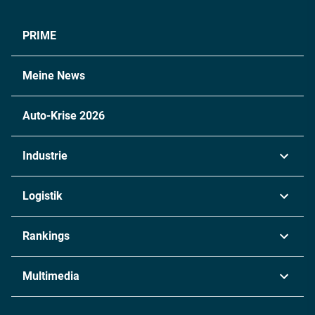
PRIME
Meine News
Auto-Krise 2026
Industrie
Automobil
Logistik
Maschinenbau
Transport & Spedition
Rankings
Chemie
Lieferketten
Industrie & Produktion
Metall
Multimedia
Logistik & Transport
Energie
Podcasts