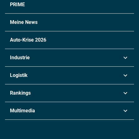
PRIME
Meine News
Auto-Krise 2026
Industrie
Automobil
Logistik
Maschinenbau
Transport & Spedition
Rankings
Chemie
Lieferketten
Industrie & Produktion
Metall
Multimedia
Logistik & Transport
Energie
Podcasts
Management & Leadership
Rüstung
INDUSTRIEMAGAZIN TV: Alle Folgen