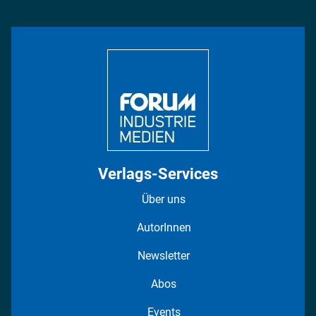
Management & Leadership
Rüstung
INDUSTRIEMAGAZIN TV: Alle Folgen
Bildung
DISPO Videos
Regionen
Fotostrecken
Verlags-Services
Über uns
AutorInnen
Newsletter
Abos
Events