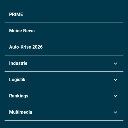
PRIME
Meine News
Auto-Krise 2026
Industrie
Automobil
Logistik
Maschinenbau
Transport & Spedition
Rankings
Chemie
Lieferketten
Industrie & Produktion
Metall
Multimedia
Logistik & Transport
Energie
Podcasts