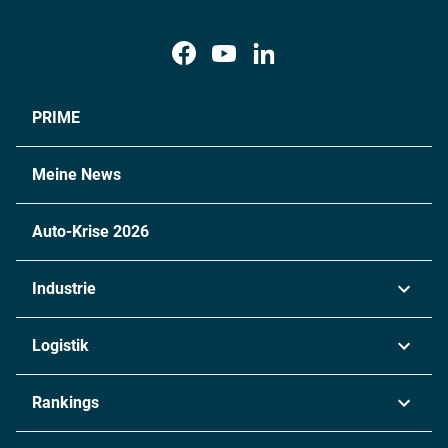
PRIME
Meine News
Auto-Krise 2026
Industrie
Automobil
Logistik
Maschinenbau
Transport & Spedition
Rankings
Chemie
Lieferketten
Industrie & Produktion