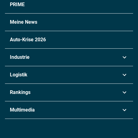
PRIME
Meine News
Auto-Krise 2026
Industrie
Automobil
Logistik
Maschinenbau
Transport & Spedition
Rankings
Chemie
Lieferketten
Industrie & Produktion
Metall
Multimedia
Logistik & Transport
Energie
Podcasts
Management & Leadership
Rüstung
INDUSTRIEMAGAZIN TV: Alle Folgen