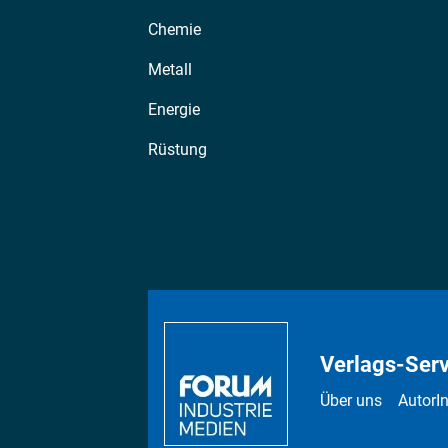
Chemie
Metall
Energie
Rüstung
Verlags-Serv
Über uns
AutorI