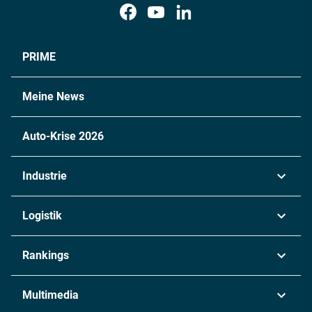
PRIME
Meine News
Auto-Krise 2026
Industrie
Automobil
Logistik
Maschinenbau
Transport & Spedition
Rankings
Chemie
Lieferketten
Industrie & Produktion
Metall
Multimedia
Logistik & Transport