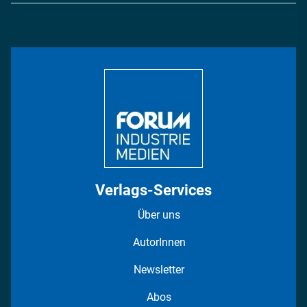
Energie
Podcasts
Management & Leadership
Rüstung
INDUSTRIEMAGAZIN TV: Alle Folgen
Bildung
DISPO Videos
Regionen
Fotostrecken
Verlags-Services
Über uns
AutorInnen
Newsletter
Abos