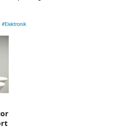
#
Elektronik
tor
rt